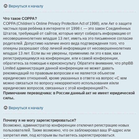
Вернуться к началу
Что такое COPPA?
COPPA (Children’s Online Privacy Protection Act of 1998), или Акт о защите
частных прав ребёнка в интернете от 1998 г. — это закон Соединённых
Штатов, требующий от сайтов, которые могут собирать информацию от
несовершеннолетних младше 13 лет, иметь на это письменное согласие
родителей. Допустимо наличие иного вида подтверждения того, что
опекуны разрешают сбор личной информации от несовершеннолетних
младше 13 лет. Если вы не уверены, применимо ли это к вам, как к
регистрирующемуся на конференции, или к самой конференции,
обратитесь за помощью к юрисконсульту. Обратите внимание, что phpBB
Limited администрация данной конференции не может давать
рекомендаций по правовым вопросам и не является объектом
юридических отношений, кроме указанных в ответе на вопрос «С кем
можно связаться по вопросу некорректного использования и/или
юридических вопросов, связанных с этой конференцией?».
Примечание переводчика: в России данный акт не имеет юридической
силы.
.
Вернуться к началу
Почему я не могу зарегистрироваться?
Возможно, администратор конференции отключил регистрацию новых
пользователей. Также возможно, что он заблокировал ваш IP-адрес или
запретил имя, под которым вы пытаетесь зарегистрироваться.