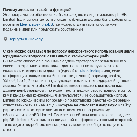
Почему здесь нет такой-то функции?
Это программное обеспечение было создано и лицензировано phpBB
Limited. Если вы считаете, что какая-то функция должна быть добавлена,
посетите
Центр идей phpBB
, где можно отдать свой голос за уже
поданные идеи или предложить собственные.
Вернуться к началу
С кем можно связаться по вопросу некорректного использования и/или
юридических вопросов, связанных с этой конференцией?
Вы можете связаться с любым из администраторов, перечисленных в
списке на странице «Наша команда». Если вы не получили ответа,
свяжитесь с владельцем домена (сделайте
whois lookup
) или, если
конференция находится на бесплатном домене (например, chat.ru,
Yahoo!, free.fr, f2s.com и т. п.), с руководством или техподдержкой данного
домена. Учтите, что phpBB Limited
не имеет никакого контроля над
данной конференцией
и не может нести никакой ответственности за то,
кем и как данная конференция используется. Не обращайтесь к phpBB
Limited по юридическим вопросам (о приостановке работы конференции,
ответственности за неё и т. д.), которые
не относятся напрямую
к сайту
phpBB.com или которые частично относятся к программному
обеспечению phpBB Limited. Если же вы всё-таки пошлёте email в адрес
phpBB Limited об использовании данной конференции
третьей стороной
,
то не ждите подробного письма, или вы можете вообще не получить
ответа.