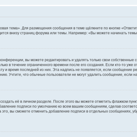
овая тема». Для размещения сообщения в теме щёлкните по кнопке «Ответит
ится внизу страниц форума или темы. Например: «Вы можете начинать темы»
конференции, вы можете редактировать и удалять только свои собственные 
ько в течение ограниченного времени после его создания. Если кто-то уже 
дату и время последней из них. Эта надпись не появляется, если сообщение 
ию. Учтите, что обычные пользователи не могут удалить сообщение, если на 
создать её в личном разделе. После этого вы можете отметить флажком пун
обавление подписи по умолчанию ко всем вашим сообщениям, сделав соотве
а это, вы сможете отменить добавление подписи в отдельных сообщениях, у