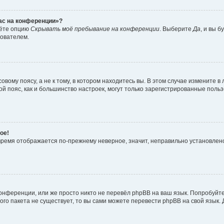
час на конференции»?
дёте опцию
Скрывать моё пребывание на конференции
. Выберите
Да
, и вы 
зователем.
вому поясу, а не к тому, в котором находитесь вы. В этом случае измените в 
овой пояс, как и большинство настроек, могут только зарегистрированные пол
ое!
о время отображается по-прежнему неверное, значит, неправильно установле
онференции, или же просто никто не перевёл phpBB на ваш язык. Попробуйт
вого пакета не существует, то вы сами можете перевести phpBB на свой язы