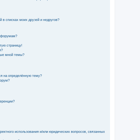
й в списках моих друзей и недругов?
и форумам?
стую страницу!
и?
ные мной темы?
ься на определённую тему?
форум?
ференции?
рректного использования и/или юридических вопросов, связанных