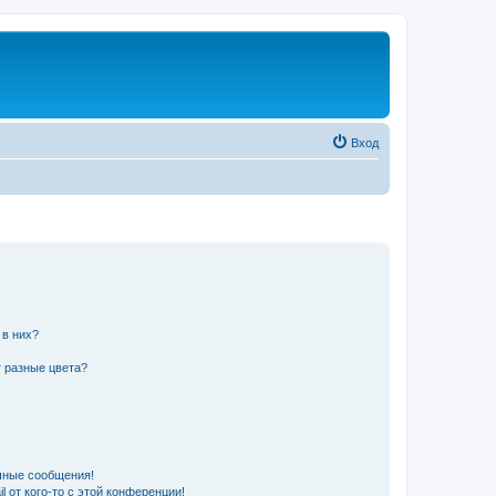
Вход
 в них?
 разные цвета?
чные сообщения!
 от кого-то с этой конференции!