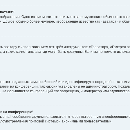
ователя?
зображения. Одно из них может относиться к вашему званию, обычно это звёзд
. Другое, обычно более крупное, изображение известно как «аватара» и обы
ь аватару с использованием четырёх инструментов: «Граватар», «Галерея а
, а также какие типы аватар могут быть доступны. Если вы не можете испол
чество созданных вами сообщений или идентифицируют определённых польз
аний на конференции, так как они установлены её администратором. Пожал
е. На большинстве конференций это запрещено, и модератор или администра
ти на конференцию!
ь email-сообщения другим пользователям через встроенную в конференцию ф
ь злоупотребления почтовой системой анонимными пользователями.