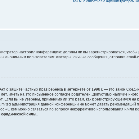
Как мне связаться с администратором 
дминистратор настроил конференцию: должны ли вы зарегистрироваться, чтобы
 анонимным пользователям: аватары, личные сообщения, отправка email-сооб
.
 или Акт о защите частных прав ребёнка в интернете от 1998 г. — это закон Со
т, иметь на это письменное согласие родителей. Допустимо наличие иного
 Если вы не уверены, применимо ли это к вам, как к регистрирующемуся на 
Limited администрация данной конференции не может давать рекомендаций 
ос «С кем можно связаться по вопросу некорректного использования и/или ю
т юридической силы.
.