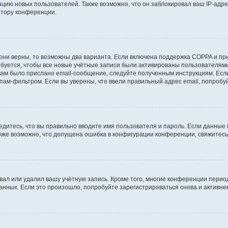
ию новых пользователей. Также возможно, что он заблокировал ваш IP-адре
атору конференции.
они верны, то возможны два варианта. Если включена поддержка COPPA и при 
уется, чтобы все новые учётные записи были активированы пользователями
ам было прислано email-сообщение, следуйте полученным инструкциям. Если
пам-фильтром. Если вы уверены, что ввели правильный адрес email, попробу
едитесь, что вы правильно вводите имя пользователя и пароль. Если данные
Также возможно, что допущена ошибка в конфигурации конференции, свяжитес
вал или удалил вашу учётную запись. Кроме того, многие конференции перио
ных. Если это произошло, попробуйте зарегистрироваться снова и активнее 