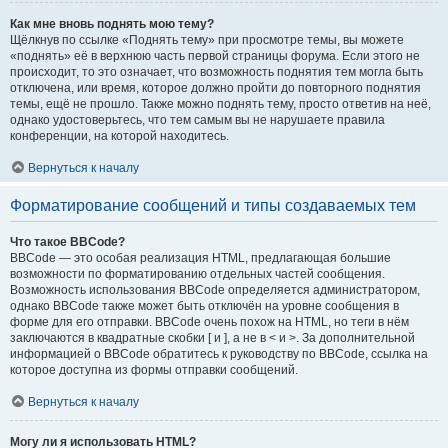
Как мне вновь поднять мою тему?
Щёлкнув по ссылке «Поднять тему» при просмотре темы, вы можете
«поднять» её в верхнюю часть первой страницы форума. Если этого не
происходит, то это означает, что возможность поднятия тем могла быть
отключена, или время, которое должно пройти до повторного поднятия
темы, ещё не прошло. Также можно поднять тему, просто ответив на неё,
однако удостоверьтесь, что тем самым вы не нарушаете правила
конференции, на которой находитесь.
Вернуться к началу
Форматирование сообщений и типы создаваемых тем
Что такое BBCode?
BBCode — это особая реализация HTML, предлагающая большие
возможности по форматированию отдельных частей сообщения.
Возможность использования BBCode определяется администратором,
однако BBCode также может быть отключён на уровне сообщения в
форме для его отправки. BBCode очень похож на HTML, но теги в нём
заключаются в квадратные скобки [ и ], а не в < и >. За дополнительной
информацией о BBCode обратитесь к руководству по BBCode, ссылка на
которое доступна из формы отправки сообщений.
Вернуться к началу
Могу ли я использовать HTML?