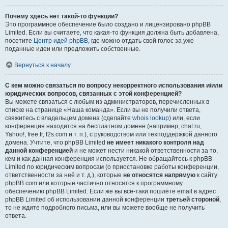
Почему здесь нет такой-то функции?
Это программное обеспечение было создано и лицензировано phpBB
Limited. Если вы считаете, что какая-то функция должна быть добавлена,
посетите
Центр идей phpBB
, где можно отдать свой голос за уже
поданные идеи или предложить собственные.
Вернуться к началу
С кем можно связаться по вопросу некорректного использования и/или
юридических вопросов, связанных с этой конференцией?
Вы можете связаться с любым из администраторов, перечисленных в
списке на странице «Наша команда». Если вы не получили ответа,
свяжитесь с владельцем домена (сделайте
whois lookup
) или, если
конференция находится на бесплатном домене (например, chat.ru,
Yahoo!, free.fr, f2s.com и т. п.), с руководством или техподдержкой данного
домена. Учтите, что phpBB Limited
не имеет никакого контроля над
данной конференцией
и не может нести никакой ответственности за то,
кем и как данная конференция используется. Не обращайтесь к phpBB
Limited по юридическим вопросам (о приостановке работы конференции,
ответственности за неё и т. д.), которые
не относятся напрямую
к сайту
phpBB.com или которые частично относятся к программному
обеспечению phpBB Limited. Если же вы всё-таки пошлёте email в адрес
phpBB Limited об использовании данной конференции
третьей стороной
,
то не ждите подробного письма, или вы можете вообще не получить
ответа.