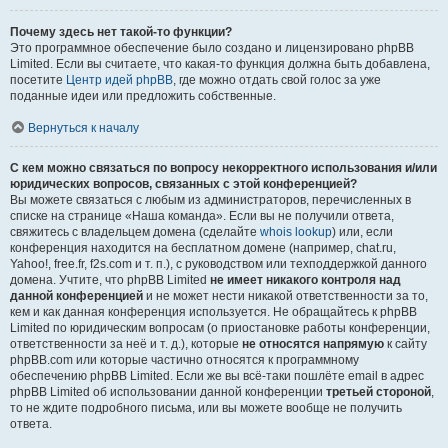
Почему здесь нет такой-то функции?
Это программное обеспечение было создано и лицензировано phpBB
Limited. Если вы считаете, что какая-то функция должна быть добавлена,
посетите
Центр идей phpBB
, где можно отдать свой голос за уже
поданные идеи или предложить собственные.
Вернуться к началу
С кем можно связаться по вопросу некорректного использования и/или
юридических вопросов, связанных с этой конференцией?
Вы можете связаться с любым из администраторов, перечисленных в
списке на странице «Наша команда». Если вы не получили ответа,
свяжитесь с владельцем домена (сделайте
whois lookup
) или, если
конференция находится на бесплатном домене (например, chat.ru,
Yahoo!, free.fr, f2s.com и т. п.), с руководством или техподдержкой данного
домена. Учтите, что phpBB Limited
не имеет никакого контроля над
данной конференцией
и не может нести никакой ответственности за то,
кем и как данная конференция используется. Не обращайтесь к phpBB
Limited по юридическим вопросам (о приостановке работы конференции,
ответственности за неё и т. д.), которые
не относятся напрямую
к сайту
phpBB.com или которые частично относятся к программному
обеспечению phpBB Limited. Если же вы всё-таки пошлёте email в адрес
phpBB Limited об использовании данной конференции
третьей стороной
,
то не ждите подробного письма, или вы можете вообще не получить
ответа.