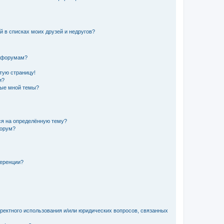
й в списках моих друзей и недругов?
и форумам?
стую страницу!
и?
ные мной темы?
ься на определённую тему?
форум?
ференции?
рректного использования и/или юридических вопросов, связанных