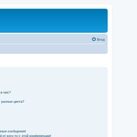
Вход
 в них?
 разные цвета?
чные сообщения!
 от кого-то с этой конференции!