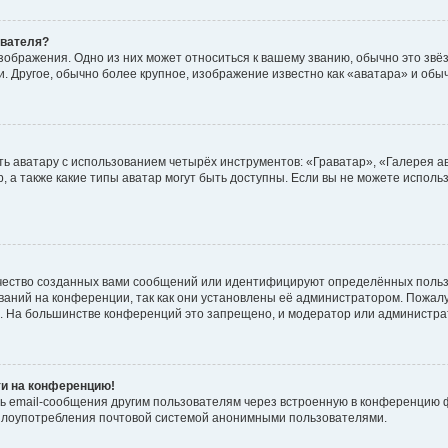
ователя?
зображения. Одно из них может относиться к вашему званию, обычно это звёзд
. Другое, обычно более крупное, изображение известно как «аватара» и обы
ь аватару с использованием четырёх инструментов: «Граватар», «Галерея а
, а также какие типы аватар могут быть доступны. Если вы не можете испол
чество созданных вами сообщений или идентифицируют определённых польз
аний на конференции, так как они установлены её администратором. Пожал
е. На большинстве конференций это запрещено, и модератор или администра
ти на конференцию!
ь email-сообщения другим пользователям через встроенную в конференцию ф
ь злоупотребления почтовой системой анонимными пользователями.