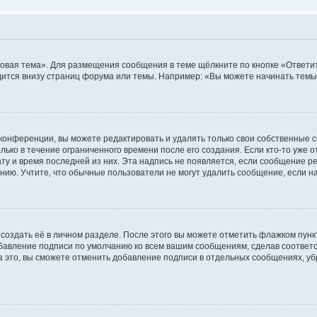
овая тема». Для размещения сообщения в теме щёлкните по кнопке «Ответит
ится внизу страниц форума или темы. Например: «Вы можете начинать темы»
конференции, вы можете редактировать и удалять только свои собственные 
ько в течение ограниченного времени после его создания. Если кто-то уже 
дату и время последней из них. Эта надпись не появляется, если сообщение 
ию. Учтите, что обычные пользователи не могут удалить сообщение, если на 
создать её в личном разделе. После этого вы можете отметить флажком пун
обавление подписи по умолчанию ко всем вашим сообщениям, сделав соотве
а это, вы сможете отменить добавление подписи в отдельных сообщениях, у