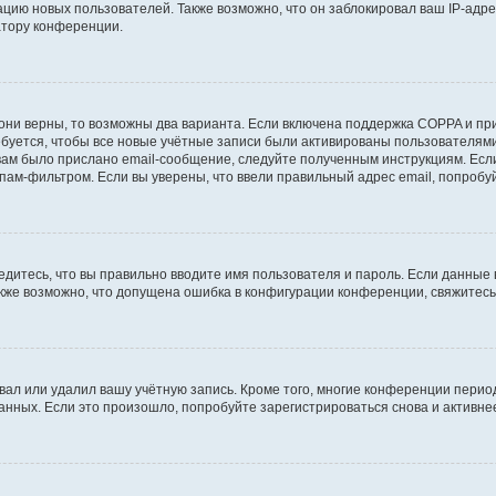
ию новых пользователей. Также возможно, что он заблокировал ваш IP-адре
атору конференции.
они верны, то возможны два варианта. Если включена поддержка COPPA и при 
уется, чтобы все новые учётные записи были активированы пользователями
ам было прислано email-сообщение, следуйте полученным инструкциям. Если
пам-фильтром. Если вы уверены, что ввели правильный адрес email, попробу
едитесь, что вы правильно вводите имя пользователя и пароль. Если данные
Также возможно, что допущена ошибка в конфигурации конференции, свяжитес
вал или удалил вашу учётную запись. Кроме того, многие конференции перио
ных. Если это произошло, попробуйте зарегистрироваться снова и активнее 