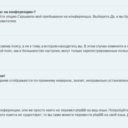
час на конференции»?
дёте опцию
Скрывать моё пребывание на конференции
. Выберите
Да
, и вы 
зователем.
вому поясу, а не к тому, в котором находитесь вы. В этом случае измените в 
овой пояс, как и большинство настроек, могут только зарегистрированные пол
ое!
о время отображается по-прежнему неверное, значит, неправильно установле
онференции, или же просто никто не перевёл phpBB на ваш язык. Попробуйт
вого пакета не существует, то вы сами можете перевести phpBB на свой язы