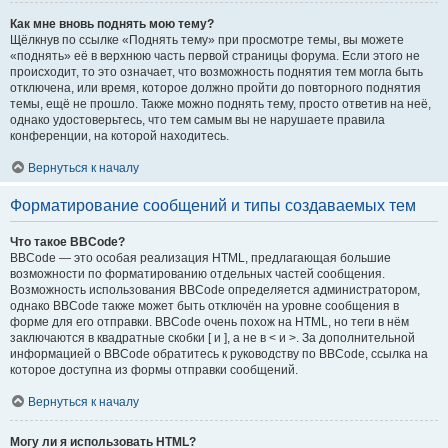
Как мне вновь поднять мою тему?
Щёлкнув по ссылке «Поднять тему» при просмотре темы, вы можете
«поднять» её в верхнюю часть первой страницы форума. Если этого не
происходит, то это означает, что возможность поднятия тем могла быть
отключена, или время, которое должно пройти до повторного поднятия
темы, ещё не прошло. Также можно поднять тему, просто ответив на неё,
однако удостоверьтесь, что тем самым вы не нарушаете правила
конференции, на которой находитесь.
Вернуться к началу
Форматирование сообщений и типы создаваемых тем
Что такое BBCode?
BBCode — это особая реализация HTML, предлагающая большие
возможности по форматированию отдельных частей сообщения.
Возможность использования BBCode определяется администратором,
однако BBCode также может быть отключён на уровне сообщения в
форме для его отправки. BBCode очень похож на HTML, но теги в нём
заключаются в квадратные скобки [ и ], а не в < и >. За дополнительной
информацией о BBCode обратитесь к руководству по BBCode, ссылка на
которое доступна из формы отправки сообщений.
Вернуться к началу
Могу ли я использовать HTML?