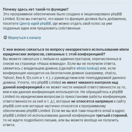
Почему здесь нет такой-то функции?
Это программное обеспечение было создано и лицензировано phpBB
Limited. Если вы считаете, что какая-то функция должна быть добавлена,
посетите
Центр идей phpBB
, где можно отдать свой голос за уже
поданные идеи или предложить собственные.
Вернуться к началу
С кем можно связаться по вопросу некорректного использования и/или
юридических вопросов, связанных с этой конференцией?
Вы можете связаться с любым из администраторов, перечисленных в
списке на странице «Наша команда». Если вы не получили ответа,
свяжитесь с владельцем домена (сделайте
whois lookup
) или, если
конференция находится на бесплатном домене (например, chat.ru,
Yahoo!, free.fr, f2s.com и т. п.), с руководством или техподдержкой данного
домена. Учтите, что phpBB Limited
не имеет никакого контроля над
данной конференцией
и не может нести никакой ответственности за то,
кем и как данная конференция используется. Не обращайтесь к phpBB
Limited по юридическим вопросам (о приостановке работы конференции,
ответственности за неё и т. д.), которые
не относятся напрямую
к сайту
phpBB.com или которые частично относятся к программному
обеспечению phpBB Limited. Если же вы всё-таки пошлёте email в адрес
phpBB Limited об использовании данной конференции
третьей стороной
,
то не ждите подробного письма, или вы можете вообще не получить
ответа.