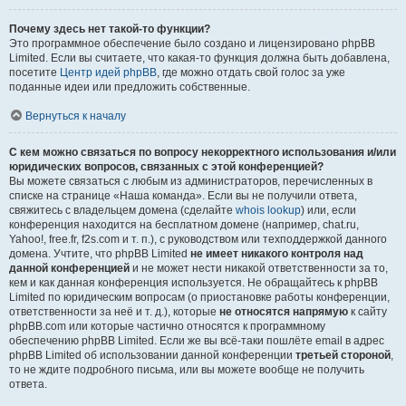
Почему здесь нет такой-то функции?
Это программное обеспечение было создано и лицензировано phpBB
Limited. Если вы считаете, что какая-то функция должна быть добавлена,
посетите
Центр идей phpBB
, где можно отдать свой голос за уже
поданные идеи или предложить собственные.
Вернуться к началу
С кем можно связаться по вопросу некорректного использования и/или
юридических вопросов, связанных с этой конференцией?
Вы можете связаться с любым из администраторов, перечисленных в
списке на странице «Наша команда». Если вы не получили ответа,
свяжитесь с владельцем домена (сделайте
whois lookup
) или, если
конференция находится на бесплатном домене (например, chat.ru,
Yahoo!, free.fr, f2s.com и т. п.), с руководством или техподдержкой данного
домена. Учтите, что phpBB Limited
не имеет никакого контроля над
данной конференцией
и не может нести никакой ответственности за то,
кем и как данная конференция используется. Не обращайтесь к phpBB
Limited по юридическим вопросам (о приостановке работы конференции,
ответственности за неё и т. д.), которые
не относятся напрямую
к сайту
phpBB.com или которые частично относятся к программному
обеспечению phpBB Limited. Если же вы всё-таки пошлёте email в адрес
phpBB Limited об использовании данной конференции
третьей стороной
,
то не ждите подробного письма, или вы можете вообще не получить
ответа.