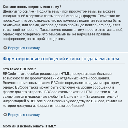
Как мне вновь поднять мою тему?
Щёлкнув по ссылке «Поднять тему» при просмотре темы, вы можете
«поднять» её в верхнюю часть первой страницы форума. Если этого не
происходит, то это означает, что возможность поднятия тем могла быть
отключена, или время, которое должно пройти до повторного поднятия
темы, ещё не прошло. Также можно поднять тему, просто ответив на неё,
однако удостоверьтесь, что тем самым вы не нарушаете правила
конференции, на которой находитесь.
Вернуться к началу
Форматирование сообщений и типы создаваемых тем
Что такое BBCode?
BBCode — это особая реализация HTML, предлагающая большие
возможности по форматированию отдельных частей сообщения.
Возможность использования BBCode определяется администратором,
однако BBCode также может быть отключён на уровне сообщения в
форме для его отправки. BBCode очень похож на HTML, но теги в нём
заключаются в квадратные скобки [ и ], а не в < и >. За дополнительной
информацией о BBCode обратитесь к руководству по BBCode, ссылка на
которое доступна из формы отправки сообщений.
Вернуться к началу
Могу ли я использовать HTML?