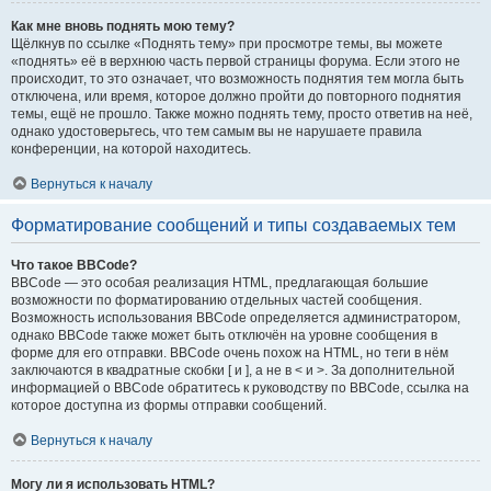
Как мне вновь поднять мою тему?
Щёлкнув по ссылке «Поднять тему» при просмотре темы, вы можете
«поднять» её в верхнюю часть первой страницы форума. Если этого не
происходит, то это означает, что возможность поднятия тем могла быть
отключена, или время, которое должно пройти до повторного поднятия
темы, ещё не прошло. Также можно поднять тему, просто ответив на неё,
однако удостоверьтесь, что тем самым вы не нарушаете правила
конференции, на которой находитесь.
Вернуться к началу
Форматирование сообщений и типы создаваемых тем
Что такое BBCode?
BBCode — это особая реализация HTML, предлагающая большие
возможности по форматированию отдельных частей сообщения.
Возможность использования BBCode определяется администратором,
однако BBCode также может быть отключён на уровне сообщения в
форме для его отправки. BBCode очень похож на HTML, но теги в нём
заключаются в квадратные скобки [ и ], а не в < и >. За дополнительной
информацией о BBCode обратитесь к руководству по BBCode, ссылка на
которое доступна из формы отправки сообщений.
Вернуться к началу
Могу ли я использовать HTML?