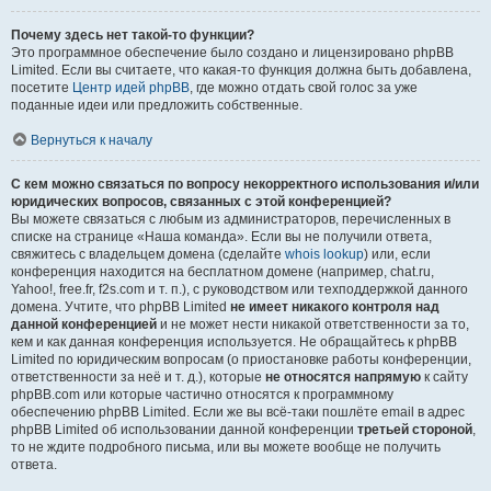
Почему здесь нет такой-то функции?
Это программное обеспечение было создано и лицензировано phpBB
Limited. Если вы считаете, что какая-то функция должна быть добавлена,
посетите
Центр идей phpBB
, где можно отдать свой голос за уже
поданные идеи или предложить собственные.
Вернуться к началу
С кем можно связаться по вопросу некорректного использования и/или
юридических вопросов, связанных с этой конференцией?
Вы можете связаться с любым из администраторов, перечисленных в
списке на странице «Наша команда». Если вы не получили ответа,
свяжитесь с владельцем домена (сделайте
whois lookup
) или, если
конференция находится на бесплатном домене (например, chat.ru,
Yahoo!, free.fr, f2s.com и т. п.), с руководством или техподдержкой данного
домена. Учтите, что phpBB Limited
не имеет никакого контроля над
данной конференцией
и не может нести никакой ответственности за то,
кем и как данная конференция используется. Не обращайтесь к phpBB
Limited по юридическим вопросам (о приостановке работы конференции,
ответственности за неё и т. д.), которые
не относятся напрямую
к сайту
phpBB.com или которые частично относятся к программному
обеспечению phpBB Limited. Если же вы всё-таки пошлёте email в адрес
phpBB Limited об использовании данной конференции
третьей стороной
,
то не ждите подробного письма, или вы можете вообще не получить
ответа.