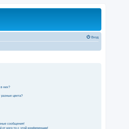
Вход
 в них?
 разные цвета?
чные сообщения!
 от кого-то с этой конференции!