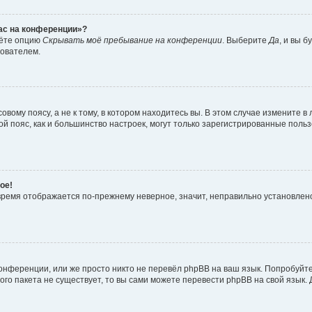
час на конференции»?
дёте опцию
Скрывать моё пребывание на конференции
. Выберите
Да
, и вы 
зователем.
вому поясу, а не к тому, в котором находитесь вы. В этом случае измените в 
овой пояс, как и большинство настроек, могут только зарегистрированные пол
ое!
о время отображается по-прежнему неверное, значит, неправильно установле
онференции, или же просто никто не перевёл phpBB на ваш язык. Попробуйт
вого пакета не существует, то вы сами можете перевести phpBB на свой язы