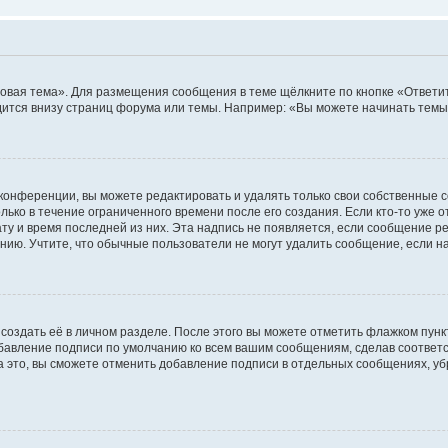
овая тема». Для размещения сообщения в теме щёлкните по кнопке «Ответит
ится внизу страниц форума или темы. Например: «Вы можете начинать темы»
конференции, вы можете редактировать и удалять только свои собственные 
ько в течение ограниченного времени после его создания. Если кто-то уже 
дату и время последней из них. Эта надпись не появляется, если сообщение 
ию. Учтите, что обычные пользователи не могут удалить сообщение, если на 
создать её в личном разделе. После этого вы можете отметить флажком пун
обавление подписи по умолчанию ко всем вашим сообщениям, сделав соотве
а это, вы сможете отменить добавление подписи в отдельных сообщениях, у