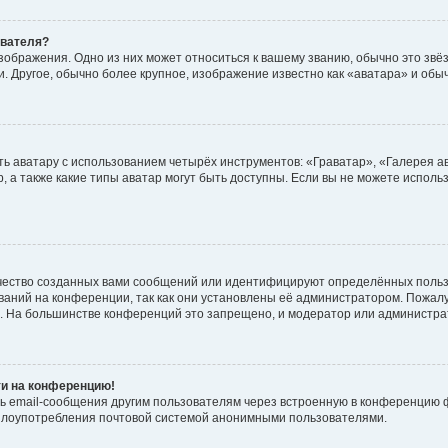
ователя?
зображения. Одно из них может относиться к вашему званию, обычно это звёзд
. Другое, обычно более крупное, изображение известно как «аватара» и обы
ь аватару с использованием четырёх инструментов: «Граватар», «Галерея а
, а также какие типы аватар могут быть доступны. Если вы не можете испол
чество созданных вами сообщений или идентифицируют определённых польз
аний на конференции, так как они установлены её администратором. Пожал
е. На большинстве конференций это запрещено, и модератор или администра
ти на конференцию!
ь email-сообщения другим пользователям через встроенную в конференцию ф
ь злоупотребления почтовой системой анонимными пользователями.