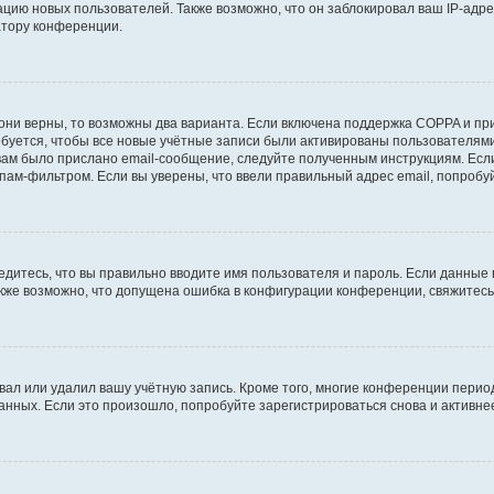
ию новых пользователей. Также возможно, что он заблокировал ваш IP-адре
атору конференции.
они верны, то возможны два варианта. Если включена поддержка COPPA и при 
уется, чтобы все новые учётные записи были активированы пользователями
ам было прислано email-сообщение, следуйте полученным инструкциям. Если
пам-фильтром. Если вы уверены, что ввели правильный адрес email, попробу
едитесь, что вы правильно вводите имя пользователя и пароль. Если данные
Также возможно, что допущена ошибка в конфигурации конференции, свяжитес
вал или удалил вашу учётную запись. Кроме того, многие конференции перио
ных. Если это произошло, попробуйте зарегистрироваться снова и активнее 