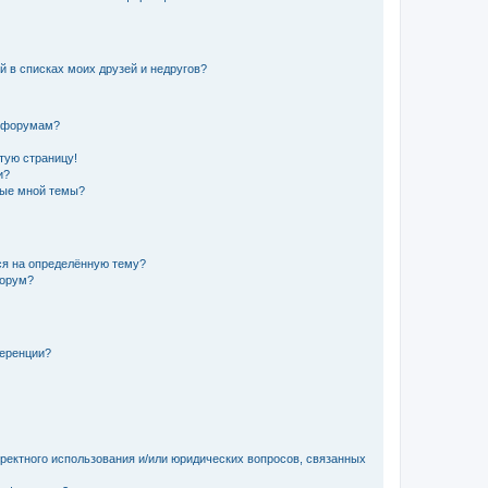
й в списках моих друзей и недругов?
и форумам?
стую страницу!
и?
ные мной темы?
ься на определённую тему?
форум?
ференции?
рректного использования и/или юридических вопросов, связанных