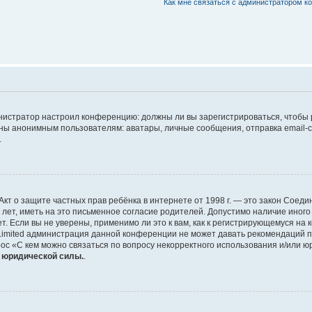
Как мне связаться с администратором 
дминистратор настроил конференцию: должны ли вы зарегистрироваться, чтобы
 анонимным пользователям: аватары, личные сообщения, отправка email-сооб
.
 или Акт о защите частных прав ребёнка в интернете от 1998 г. — это закон Со
т, иметь на это письменное согласие родителей. Допустимо наличие иного
 Если вы не уверены, применимо ли это к вам, как к регистрирующемуся на 
Limited администрация данной конференции не может давать рекомендаций 
ос «С кем можно связаться по вопросу некорректного использования и/или ю
т юридической силы.
.