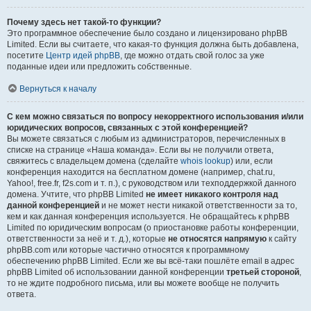
Почему здесь нет такой-то функции?
Это программное обеспечение было создано и лицензировано phpBB
Limited. Если вы считаете, что какая-то функция должна быть добавлена,
посетите
Центр идей phpBB
, где можно отдать свой голос за уже
поданные идеи или предложить собственные.
Вернуться к началу
С кем можно связаться по вопросу некорректного использования и/или
юридических вопросов, связанных с этой конференцией?
Вы можете связаться с любым из администраторов, перечисленных в
списке на странице «Наша команда». Если вы не получили ответа,
свяжитесь с владельцем домена (сделайте
whois lookup
) или, если
конференция находится на бесплатном домене (например, chat.ru,
Yahoo!, free.fr, f2s.com и т. п.), с руководством или техподдержкой данного
домена. Учтите, что phpBB Limited
не имеет никакого контроля над
данной конференцией
и не может нести никакой ответственности за то,
кем и как данная конференция используется. Не обращайтесь к phpBB
Limited по юридическим вопросам (о приостановке работы конференции,
ответственности за неё и т. д.), которые
не относятся напрямую
к сайту
phpBB.com или которые частично относятся к программному
обеспечению phpBB Limited. Если же вы всё-таки пошлёте email в адрес
phpBB Limited об использовании данной конференции
третьей стороной
,
то не ждите подробного письма, или вы можете вообще не получить
ответа.