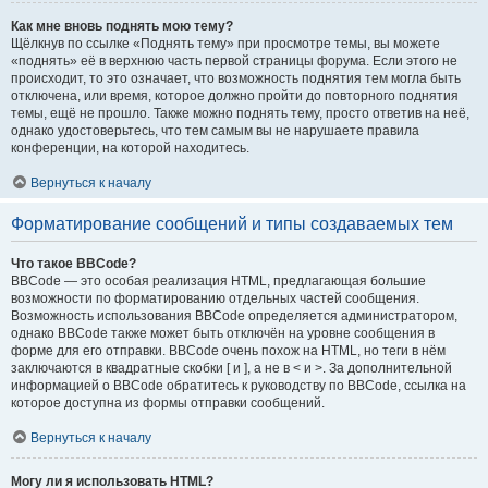
Как мне вновь поднять мою тему?
Щёлкнув по ссылке «Поднять тему» при просмотре темы, вы можете
«поднять» её в верхнюю часть первой страницы форума. Если этого не
происходит, то это означает, что возможность поднятия тем могла быть
отключена, или время, которое должно пройти до повторного поднятия
темы, ещё не прошло. Также можно поднять тему, просто ответив на неё,
однако удостоверьтесь, что тем самым вы не нарушаете правила
конференции, на которой находитесь.
Вернуться к началу
Форматирование сообщений и типы создаваемых тем
Что такое BBCode?
BBCode — это особая реализация HTML, предлагающая большие
возможности по форматированию отдельных частей сообщения.
Возможность использования BBCode определяется администратором,
однако BBCode также может быть отключён на уровне сообщения в
форме для его отправки. BBCode очень похож на HTML, но теги в нём
заключаются в квадратные скобки [ и ], а не в < и >. За дополнительной
информацией о BBCode обратитесь к руководству по BBCode, ссылка на
которое доступна из формы отправки сообщений.
Вернуться к началу
Могу ли я использовать HTML?