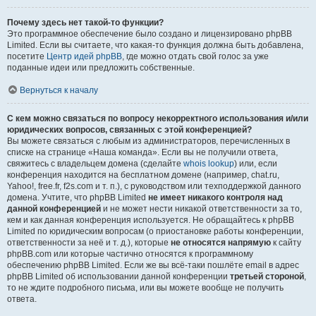
Почему здесь нет такой-то функции?
Это программное обеспечение было создано и лицензировано phpBB
Limited. Если вы считаете, что какая-то функция должна быть добавлена,
посетите
Центр идей phpBB
, где можно отдать свой голос за уже
поданные идеи или предложить собственные.
Вернуться к началу
С кем можно связаться по вопросу некорректного использования и/или
юридических вопросов, связанных с этой конференцией?
Вы можете связаться с любым из администраторов, перечисленных в
списке на странице «Наша команда». Если вы не получили ответа,
свяжитесь с владельцем домена (сделайте
whois lookup
) или, если
конференция находится на бесплатном домене (например, chat.ru,
Yahoo!, free.fr, f2s.com и т. п.), с руководством или техподдержкой данного
домена. Учтите, что phpBB Limited
не имеет никакого контроля над
данной конференцией
и не может нести никакой ответственности за то,
кем и как данная конференция используется. Не обращайтесь к phpBB
Limited по юридическим вопросам (о приостановке работы конференции,
ответственности за неё и т. д.), которые
не относятся напрямую
к сайту
phpBB.com или которые частично относятся к программному
обеспечению phpBB Limited. Если же вы всё-таки пошлёте email в адрес
phpBB Limited об использовании данной конференции
третьей стороной
,
то не ждите подробного письма, или вы можете вообще не получить
ответа.