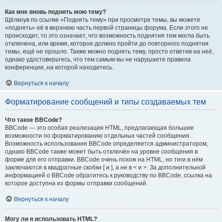
Как мне вновь поднять мою тему?
Щёлкнув по ссылке «Поднять тему» при просмотре темы, вы можете
«поднять» её в верхнюю часть первой страницы форума. Если этого не
происходит, то это означает, что возможность поднятия тем могла быть
отключена, или время, которое должно пройти до повторного поднятия
темы, ещё не прошло. Также можно поднять тему, просто ответив на неё,
однако удостоверьтесь, что тем самым вы не нарушаете правила
конференции, на которой находитесь.
Вернуться к началу
Форматирование сообщений и типы создаваемых тем
Что такое BBCode?
BBCode — это особая реализация HTML, предлагающая большие
возможности по форматированию отдельных частей сообщения.
Возможность использования BBCode определяется администратором,
однако BBCode также может быть отключён на уровне сообщения в
форме для его отправки. BBCode очень похож на HTML, но теги в нём
заключаются в квадратные скобки [ и ], а не в < и >. За дополнительной
информацией о BBCode обратитесь к руководству по BBCode, ссылка на
которое доступна из формы отправки сообщений.
Вернуться к началу
Могу ли я использовать HTML?