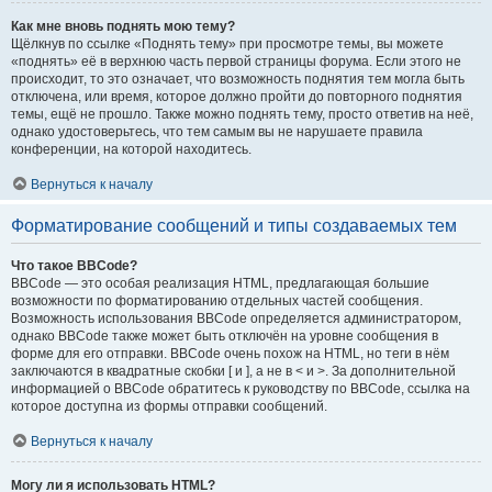
Как мне вновь поднять мою тему?
Щёлкнув по ссылке «Поднять тему» при просмотре темы, вы можете
«поднять» её в верхнюю часть первой страницы форума. Если этого не
происходит, то это означает, что возможность поднятия тем могла быть
отключена, или время, которое должно пройти до повторного поднятия
темы, ещё не прошло. Также можно поднять тему, просто ответив на неё,
однако удостоверьтесь, что тем самым вы не нарушаете правила
конференции, на которой находитесь.
Вернуться к началу
Форматирование сообщений и типы создаваемых тем
Что такое BBCode?
BBCode — это особая реализация HTML, предлагающая большие
возможности по форматированию отдельных частей сообщения.
Возможность использования BBCode определяется администратором,
однако BBCode также может быть отключён на уровне сообщения в
форме для его отправки. BBCode очень похож на HTML, но теги в нём
заключаются в квадратные скобки [ и ], а не в < и >. За дополнительной
информацией о BBCode обратитесь к руководству по BBCode, ссылка на
которое доступна из формы отправки сообщений.
Вернуться к началу
Могу ли я использовать HTML?