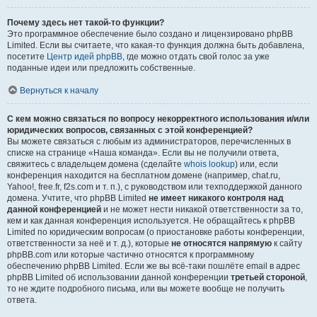
Почему здесь нет такой-то функции?
Это программное обеспечение было создано и лицензировано phpBB
Limited. Если вы считаете, что какая-то функция должна быть добавлена,
посетите
Центр идей phpBB
, где можно отдать свой голос за уже
поданные идеи или предложить собственные.
Вернуться к началу
С кем можно связаться по вопросу некорректного использования и/или
юридических вопросов, связанных с этой конференцией?
Вы можете связаться с любым из администраторов, перечисленных в
списке на странице «Наша команда». Если вы не получили ответа,
свяжитесь с владельцем домена (сделайте
whois lookup
) или, если
конференция находится на бесплатном домене (например, chat.ru,
Yahoo!, free.fr, f2s.com и т. п.), с руководством или техподдержкой данного
домена. Учтите, что phpBB Limited
не имеет никакого контроля над
данной конференцией
и не может нести никакой ответственности за то,
кем и как данная конференция используется. Не обращайтесь к phpBB
Limited по юридическим вопросам (о приостановке работы конференции,
ответственности за неё и т. д.), которые
не относятся напрямую
к сайту
phpBB.com или которые частично относятся к программному
обеспечению phpBB Limited. Если же вы всё-таки пошлёте email в адрес
phpBB Limited об использовании данной конференции
третьей стороной
,
то не ждите подробного письма, или вы можете вообще не получить
ответа.