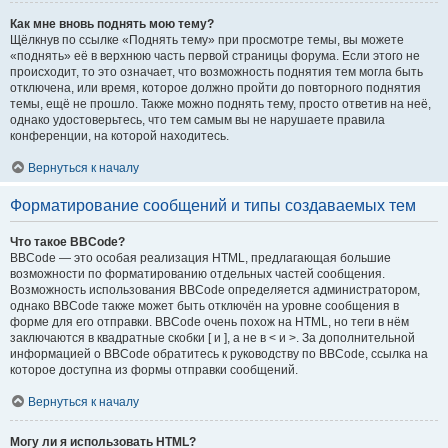
Как мне вновь поднять мою тему?
Щёлкнув по ссылке «Поднять тему» при просмотре темы, вы можете
«поднять» её в верхнюю часть первой страницы форума. Если этого не
происходит, то это означает, что возможность поднятия тем могла быть
отключена, или время, которое должно пройти до повторного поднятия
темы, ещё не прошло. Также можно поднять тему, просто ответив на неё,
однако удостоверьтесь, что тем самым вы не нарушаете правила
конференции, на которой находитесь.
Вернуться к началу
Форматирование сообщений и типы создаваемых тем
Что такое BBCode?
BBCode — это особая реализация HTML, предлагающая большие
возможности по форматированию отдельных частей сообщения.
Возможность использования BBCode определяется администратором,
однако BBCode также может быть отключён на уровне сообщения в
форме для его отправки. BBCode очень похож на HTML, но теги в нём
заключаются в квадратные скобки [ и ], а не в < и >. За дополнительной
информацией о BBCode обратитесь к руководству по BBCode, ссылка на
которое доступна из формы отправки сообщений.
Вернуться к началу
Могу ли я использовать HTML?