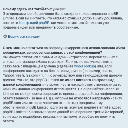
Почему здесь нет такой-то функции?
Это программное обеспечение было создано и лицензировано phpBB
Limited. Если вы считаете, что какая-то функция должна быть добавлена,
посетите
Центр идей phpBB
, где можно отдать свой голос за уже
поданные идеи или предложить собственные.
Вернуться к началу
С кем можно связаться по вопросу некорректного использования и/или
юридических вопросов, связанных с этой конференцией?
Вы можете связаться с любым из администраторов, перечисленных в
списке на странице «Наша команда». Если вы не получили ответа,
свяжитесь с владельцем домена (сделайте
whois lookup
) или, если
конференция находится на бесплатном домене (например, chat.ru,
Yahoo!, free.fr, f2s.com и т. п.), с руководством или техподдержкой данного
домена. Учтите, что phpBB Limited
не имеет никакого контроля над
данной конференцией
и не может нести никакой ответственности за то,
кем и как данная конференция используется. Не обращайтесь к phpBB
Limited по юридическим вопросам (о приостановке работы конференции,
ответственности за неё и т. д.), которые
не относятся напрямую
к сайту
phpBB.com или которые частично относятся к программному
обеспечению phpBB Limited. Если же вы всё-таки пошлёте email в адрес
phpBB Limited об использовании данной конференции
третьей стороной
,
то не ждите подробного письма, или вы можете вообще не получить
ответа.