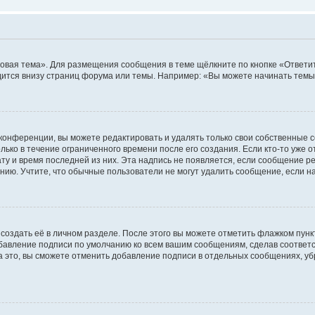
овая тема». Для размещения сообщения в теме щёлкните по кнопке «Ответит
ится внизу страниц форума или темы. Например: «Вы можете начинать темы»
конференции, вы можете редактировать и удалять только свои собственные 
ько в течение ограниченного времени после его создания. Если кто-то уже 
дату и время последней из них. Эта надпись не появляется, если сообщение 
ию. Учтите, что обычные пользователи не могут удалить сообщение, если на 
создать её в личном разделе. После этого вы можете отметить флажком пун
обавление подписи по умолчанию ко всем вашим сообщениям, сделав соотве
а это, вы сможете отменить добавление подписи в отдельных сообщениях, у