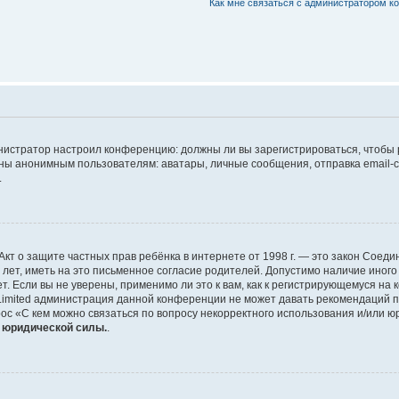
Как мне связаться с администратором 
дминистратор настроил конференцию: должны ли вы зарегистрироваться, чтобы
 анонимным пользователям: аватары, личные сообщения, отправка email-сооб
.
 или Акт о защите частных прав ребёнка в интернете от 1998 г. — это закон Со
т, иметь на это письменное согласие родителей. Допустимо наличие иного
 Если вы не уверены, применимо ли это к вам, как к регистрирующемуся на 
Limited администрация данной конференции не может давать рекомендаций 
ос «С кем можно связаться по вопросу некорректного использования и/или ю
т юридической силы.
.