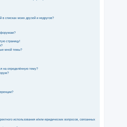
й в списках моих друзей и недругов?
и форумам?
стую страницу!
и?
ные мной темы?
ься на определённую тему?
форум?
ференции?
рректного использования и/или юридических вопросов, связанных