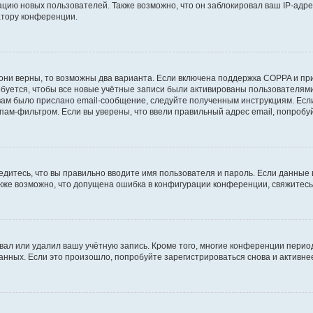
ию новых пользователей. Также возможно, что он заблокировал ваш IP-адре
атору конференции.
они верны, то возможны два варианта. Если включена поддержка COPPA и при 
уется, чтобы все новые учётные записи были активированы пользователями
ам было прислано email-сообщение, следуйте полученным инструкциям. Если
пам-фильтром. Если вы уверены, что ввели правильный адрес email, попробу
едитесь, что вы правильно вводите имя пользователя и пароль. Если данные
Также возможно, что допущена ошибка в конфигурации конференции, свяжитес
вал или удалил вашу учётную запись. Кроме того, многие конференции перио
ных. Если это произошло, попробуйте зарегистрироваться снова и активнее 