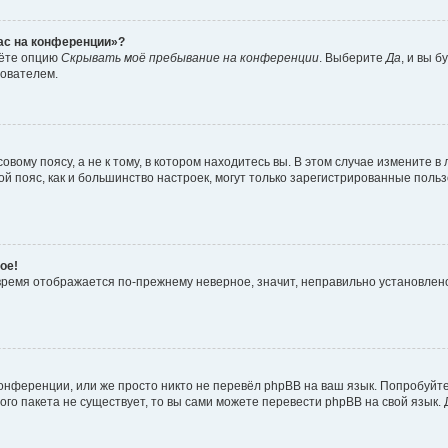
час на конференции»?
дёте опцию
Скрывать моё пребывание на конференции
. Выберите
Да
, и вы 
зователем.
вому поясу, а не к тому, в котором находитесь вы. В этом случае измените в 
овой пояс, как и большинство настроек, могут только зарегистрированные пол
ое!
о время отображается по-прежнему неверное, значит, неправильно установле
онференции, или же просто никто не перевёл phpBB на ваш язык. Попробуйт
вого пакета не существует, то вы сами можете перевести phpBB на свой язы