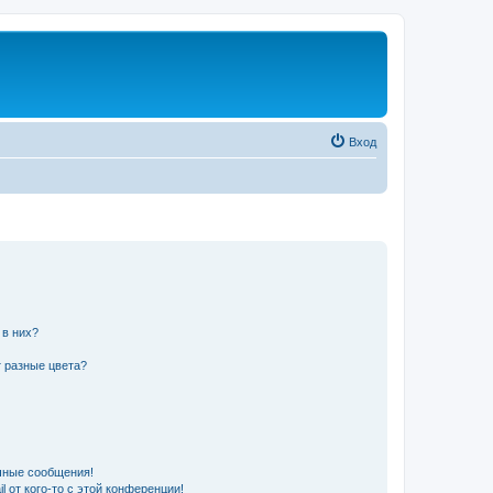
Вход
 в них?
 разные цвета?
чные сообщения!
 от кого-то с этой конференции!