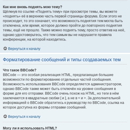
Как мне вновь поднять мою тему?
Щёлкнув по ссылке «Поднять тему» при просмотре темы, вы можете
«поднять» её в верхнюю часть первой страницы форума. Если этого не
происходит, то это означает, что возможность поднятия тем могла быть
отключена, или время, которое должно пройти до повторного поднятия
темы, ещё не прошло. Также можно поднять тему, просто ответив на неё,
однако удостоверьтесь, что тем самым вы не нарушаете правила
конференции, на которой находитесь.
Вернуться к началу
Форматирование сообщений и типы создаваемых тем
Что такое BBCode?
BBCode — это особая реализация HTML, предлагающая большие
возможности по форматированию отдельных частей сообщения.
Возможность использования BBCode определяется администратором,
однако BBCode также может быть отключён на уровне сообщения в
форме для его отправки. BBCode очень похож на HTML, но теги в нём
заключаются в квадратные скобки [ и ], а не в < и >. За дополнительной
информацией о BBCode обратитесь к руководству по BBCode, ссылка на
которое доступна из формы отправки сообщений.
Вернуться к началу
Могу ли я использовать HTML?