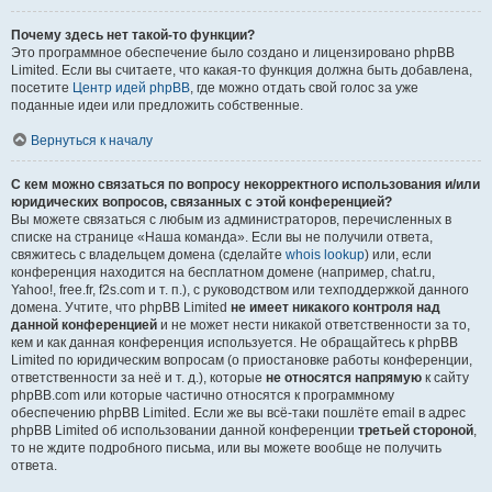
Почему здесь нет такой-то функции?
Это программное обеспечение было создано и лицензировано phpBB
Limited. Если вы считаете, что какая-то функция должна быть добавлена,
посетите
Центр идей phpBB
, где можно отдать свой голос за уже
поданные идеи или предложить собственные.
Вернуться к началу
С кем можно связаться по вопросу некорректного использования и/или
юридических вопросов, связанных с этой конференцией?
Вы можете связаться с любым из администраторов, перечисленных в
списке на странице «Наша команда». Если вы не получили ответа,
свяжитесь с владельцем домена (сделайте
whois lookup
) или, если
конференция находится на бесплатном домене (например, chat.ru,
Yahoo!, free.fr, f2s.com и т. п.), с руководством или техподдержкой данного
домена. Учтите, что phpBB Limited
не имеет никакого контроля над
данной конференцией
и не может нести никакой ответственности за то,
кем и как данная конференция используется. Не обращайтесь к phpBB
Limited по юридическим вопросам (о приостановке работы конференции,
ответственности за неё и т. д.), которые
не относятся напрямую
к сайту
phpBB.com или которые частично относятся к программному
обеспечению phpBB Limited. Если же вы всё-таки пошлёте email в адрес
phpBB Limited об использовании данной конференции
третьей стороной
,
то не ждите подробного письма, или вы можете вообще не получить
ответа.