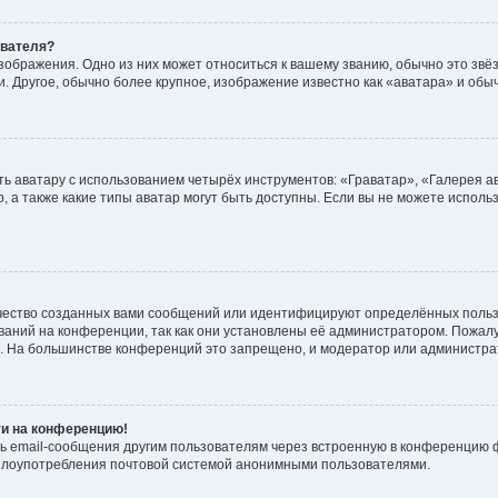
ователя?
зображения. Одно из них может относиться к вашему званию, обычно это звёзд
. Другое, обычно более крупное, изображение известно как «аватара» и обы
ь аватару с использованием четырёх инструментов: «Граватар», «Галерея а
, а также какие типы аватар могут быть доступны. Если вы не можете испол
чество созданных вами сообщений или идентифицируют определённых польз
аний на конференции, так как они установлены её администратором. Пожал
е. На большинстве конференций это запрещено, и модератор или администра
ти на конференцию!
ь email-сообщения другим пользователям через встроенную в конференцию ф
ь злоупотребления почтовой системой анонимными пользователями.