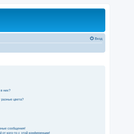
Вход
 в них?
 разные цвета?
чные сообщения!
 от кого-то с этой конференции!