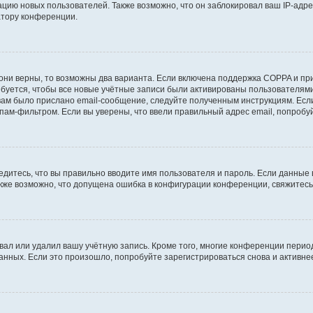
ию новых пользователей. Также возможно, что он заблокировал ваш IP-адре
атору конференции.
они верны, то возможны два варианта. Если включена поддержка COPPA и при 
уется, чтобы все новые учётные записи были активированы пользователями
ам было прислано email-сообщение, следуйте полученным инструкциям. Если
пам-фильтром. Если вы уверены, что ввели правильный адрес email, попробу
едитесь, что вы правильно вводите имя пользователя и пароль. Если данные
Также возможно, что допущена ошибка в конфигурации конференции, свяжитес
вал или удалил вашу учётную запись. Кроме того, многие конференции перио
ных. Если это произошло, попробуйте зарегистрироваться снова и активнее 