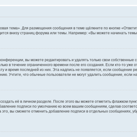
овая тема». Для размещения сообщения в теме щёлкните по кнопке «Ответит
ится внизу страниц форума или темы. Например: «Вы можете начинать темы»
конференции, вы можете редактировать и удалять только свои собственные 
ько в течение ограниченного времени после его создания. Если кто-то уже 
дату и время последней из них. Эта надпись не появляется, если сообщение 
ию. Учтите, что обычные пользователи не могут удалить сообщение, если на 
создать её в личном разделе. После этого вы можете отметить флажком пун
обавление подписи по умолчанию ко всем вашим сообщениям, сделав соотве
а это, вы сможете отменить добавление подписи в отдельных сообщениях, у