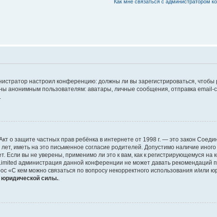
Как мне связаться с администратором 
дминистратор настроил конференцию: должны ли вы зарегистрироваться, чтобы
 анонимным пользователям: аватары, личные сообщения, отправка email-сооб
.
 или Акт о защите частных прав ребёнка в интернете от 1998 г. — это закон Со
т, иметь на это письменное согласие родителей. Допустимо наличие иного
 Если вы не уверены, применимо ли это к вам, как к регистрирующемуся на 
Limited администрация данной конференции не может давать рекомендаций 
ос «С кем можно связаться по вопросу некорректного использования и/или ю
т юридической силы.
.