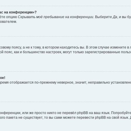
час на конференции»?
дёте опцию
Скрывать моё пребывание на конференции
. Выберите
Да
, и вы 
зователем.
вому поясу, а не к тому, в котором находитесь вы. В этом случае измените в 
овой пояс, как и большинство настроек, могут только зарегистрированные пол
ое!
о время отображается по-прежнему неверное, значит, неправильно установле
онференции, или же просто никто не перевёл phpBB на ваш язык. Попробуйт
вого пакета не существует, то вы сами можете перевести phpBB на свой язы