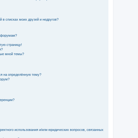
й в списках моих друзей и недругов?
и форумам?
стую страницу!
и?
ные мной темы?
ься на определённую тему?
форум?
ференции?
рректного использования и/или юридических вопросов, связанных