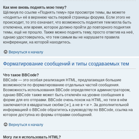
Как мне вновь поднять мою тему?
Щёлкнув по ссылке «Поднять тему» при просмотре темы, вы можете
«поднять» её в верхнюю часть первой страницы форума. Если этого не
происходит, то это означает, что возможность поднятия тем могла быть
отключена, или время, которое должно пройти до повторного поднятия
темы, ещё не прошло. Также можно поднять тему, просто ответив на неё,
однако удостоверьтесь, что тем самым вы не нарушаете правила
конференции, на которой находитесь.
Вернуться к началу
Форматирование сообщений и типы создаваемых тем
Что такое BBCode?
BBCode — это особая реализация HTML, предлагающая большие
возможности по форматированию отдельных частей сообщения.
Возможность использования BBCode определяется администратором,
однако BBCode также может быть отключён на уровне сообщения в
форме для его отправки. BBCode очень похож на HTML, но теги в нём
заключаются в квадратные скобки [ и ], а не в < и >. За дополнительной
информацией о BBCode обратитесь к руководству по BBCode, ссылка на
которое доступна из формы отправки сообщений.
Вернуться к началу
Могу ли я использовать HTML?