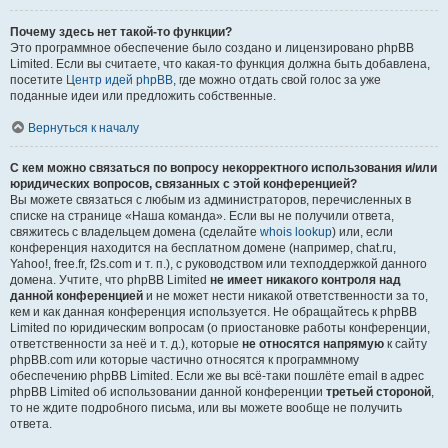
Почему здесь нет такой-то функции?
Это программное обеспечение было создано и лицензировано phpBB
Limited. Если вы считаете, что какая-то функция должна быть добавлена,
посетите
Центр идей phpBB
, где можно отдать свой голос за уже
поданные идеи или предложить собственные.
Вернуться к началу
С кем можно связаться по вопросу некорректного использования и/или
юридических вопросов, связанных с этой конференцией?
Вы можете связаться с любым из администраторов, перечисленных в
списке на странице «Наша команда». Если вы не получили ответа,
свяжитесь с владельцем домена (сделайте
whois lookup
) или, если
конференция находится на бесплатном домене (например, chat.ru,
Yahoo!, free.fr, f2s.com и т. п.), с руководством или техподдержкой данного
домена. Учтите, что phpBB Limited
не имеет никакого контроля над
данной конференцией
и не может нести никакой ответственности за то,
кем и как данная конференция используется. Не обращайтесь к phpBB
Limited по юридическим вопросам (о приостановке работы конференции,
ответственности за неё и т. д.), которые
не относятся напрямую
к сайту
phpBB.com или которые частично относятся к программному
обеспечению phpBB Limited. Если же вы всё-таки пошлёте email в адрес
phpBB Limited об использовании данной конференции
третьей стороной
,
то не ждите подробного письма, или вы можете вообще не получить
ответа.