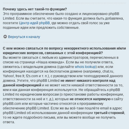
Почему здесь нет такой-то функции?
Это программное обеспечение было создано и лицензировано phpBB
Limited. Если вы считаете, что какая-то функция должна быть добавлена,
посетите
Центр идей phpBB
, где можно отдать свой голос за уже
поданные идеи или предложить собственные.
Вернуться к началу
С кем можно связаться по вопросу некорректного использования и/или
юридических вопросов, связанных с этой конференцией?
Вы можете связаться с любым из администраторов, перечисленных в
списке на странице «Наша команда». Если вы не получили ответа,
свяжитесь с владельцем домена (сделайте
whois lookup
) или, если
конференция находится на бесплатном домене (например, chat.ru,
Yahoo!, free.fr, f2s.com и т. п.), с руководством или техподдержкой данного
домена. Учтите, что phpBB Limited
не имеет никакого контроля над
данной конференцией
и не может нести никакой ответственности за то,
кем и как данная конференция используется. Не обращайтесь к phpBB
Limited по юридическим вопросам (о приостановке работы конференции,
ответственности за неё и т. д.), которые
не относятся напрямую
к сайту
phpBB.com или которые частично относятся к программному
обеспечению phpBB Limited. Если же вы всё-таки пошлёте email в адрес
phpBB Limited об использовании данной конференции
третьей стороной
,
то не ждите подробного письма, или вы можете вообще не получить
ответа.