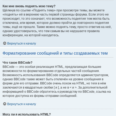
Как мне вновь поднять мою тему?
Щёлкнув по ссылке «Поднять тему» при просмотре темы, вы можете
«поднять» её в верхнюю часть первой страницы форума. Если этого не
происходит, то это означает, что возможность поднятия тем могла быть
отключена, или время, которое должно пройти до повторного поднятия
темы, ещё не прошло. Также можно поднять тему, просто ответив на неё,
однако удостоверьтесь, что тем самым вы не нарушаете правила
конференции, на которой находитесь.
Вернуться к началу
Форматирование сообщений и типы создаваемых тем
Что такое BBCode?
BBCode — это особая реализация HTML, предлагающая большие
возможности по форматированию отдельных частей сообщения.
Возможность использования BBCode определяется администратором,
однако BBCode также может быть отключён на уровне сообщения в
форме для его отправки. BBCode очень похож на HTML, но теги в нём
заключаются в квадратные скобки [ и ], а не в < и >. За дополнительной
информацией о BBCode обратитесь к руководству по BBCode, ссылка на
которое доступна из формы отправки сообщений.
Вернуться к началу
Могу ли я использовать HTML?