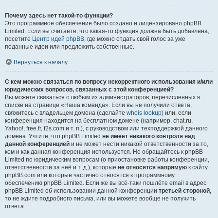
Почему здесь нет такой-то функции?
Это программное обеспечение было создано и лицензировано phpBB
Limited. Если вы считаете, что какая-то функция должна быть добавлена,
посетите
Центр идей phpBB
, где можно отдать свой голос за уже
поданные идеи или предложить собственные.
Вернуться к началу
С кем можно связаться по вопросу некорректного использования и/или
юридических вопросов, связанных с этой конференцией?
Вы можете связаться с любым из администраторов, перечисленных в
списке на странице «Наша команда». Если вы не получили ответа,
свяжитесь с владельцем домена (сделайте
whois lookup
) или, если
конференция находится на бесплатном домене (например, chat.ru,
Yahoo!, free.fr, f2s.com и т. п.), с руководством или техподдержкой данного
домена. Учтите, что phpBB Limited
не имеет никакого контроля над
данной конференцией
и не может нести никакой ответственности за то,
кем и как данная конференция используется. Не обращайтесь к phpBB
Limited по юридическим вопросам (о приостановке работы конференции,
ответственности за неё и т. д.), которые
не относятся напрямую
к сайту
phpBB.com или которые частично относятся к программному
обеспечению phpBB Limited. Если же вы всё-таки пошлёте email в адрес
phpBB Limited об использовании данной конференции
третьей стороной
,
то не ждите подробного письма, или вы можете вообще не получить
ответа.