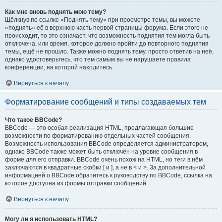
Как мне вновь поднять мою тему?
Щёлкнув по ссылке «Поднять тему» при просмотре темы, вы можете
«поднять» её в верхнюю часть первой страницы форума. Если этого не
происходит, то это означает, что возможность поднятия тем могла быть
отключена, или время, которое должно пройти до повторного поднятия
темы, ещё не прошло. Также можно поднять тему, просто ответив на неё,
однако удостоверьтесь, что тем самым вы не нарушаете правила
конференции, на которой находитесь.
Вернуться к началу
Форматирование сообщений и типы создаваемых тем
Что такое BBCode?
BBCode — это особая реализация HTML, предлагающая большие
возможности по форматированию отдельных частей сообщения.
Возможность использования BBCode определяется администратором,
однако BBCode также может быть отключён на уровне сообщения в
форме для его отправки. BBCode очень похож на HTML, но теги в нём
заключаются в квадратные скобки [ и ], а не в < и >. За дополнительной
информацией о BBCode обратитесь к руководству по BBCode, ссылка на
которое доступна из формы отправки сообщений.
Вернуться к началу
Могу ли я использовать HTML?