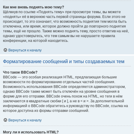
Как мне вновь поднять мою тему?
Щёлкнув по ссылке «Поднять тему» при просмотре темы, вы можете
«поднять» её в верхнюю часть первой страницы форума. Если этого не
происходит, то это означает, что возможность поднятия тем могла быть
отключена, или время, которое должно пройти до повторного поднятия
темы, ещё не прошло. Также можно поднять тему, просто ответив на неё,
однако удостоверьтесь, что тем самым вы не нарушаете правила
конференции, на которой находитесь.
Вернуться к началу
Форматирование сообщений и типы создаваемых тем
Что такое BBCode?
BBCode — это особая реализация HTML, предлагающая большие
возможности по форматированию отдельных частей сообщения.
Возможность использования BBCode определяется администратором,
однако BBCode также может быть отключён на уровне сообщения в
форме для его отправки. BBCode очень похож на HTML, но теги в нём
заключаются в квадратные скобки [ и ], а не в < и >. За дополнительной
информацией о BBCode обратитесь к руководству по BBCode, ссылка на
которое доступна из формы отправки сообщений.
Вернуться к началу
Могу ли я использовать HTML?