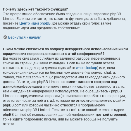
Почему здесь нет такой-то функции?
Это программное обеспечение было создано и лицензировано phpBB
Limited. Если вы считаете, что какая-то функция должна быть добавлена,
посетите
Центр идей phpBB
, где можно отдать свой голос за уже
поданные идеи или предложить собственные.
Вернуться к началу
С кем можно связаться по вопросу некорректного использования и/или
юридических вопросов, связанных с этой конференцией?
Вы можете связаться с любым из администраторов, перечисленных в
списке на странице «Наша команда». Если вы не получили ответа,
свяжитесь с владельцем домена (сделайте
whois lookup
) или, если
конференция находится на бесплатном домене (например, chat.ru,
Yahoo!, free.fr, f2s.com и т. п.), с руководством или техподдержкой данного
домена. Учтите, что phpBB Limited
не имеет никакого контроля над
данной конференцией
и не может нести никакой ответственности за то,
кем и как данная конференция используется. Не обращайтесь к phpBB
Limited по юридическим вопросам (о приостановке работы конференции,
ответственности за неё и т. д.), которые
не относятся напрямую
к сайту
phpBB.com или которые частично относятся к программному
обеспечению phpBB Limited. Если же вы всё-таки пошлёте email в адрес
phpBB Limited об использовании данной конференции
третьей стороной
,
то не ждите подробного письма, или вы можете вообще не получить
ответа.