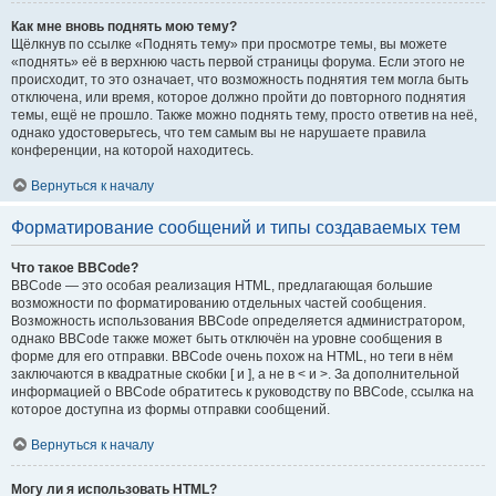
Как мне вновь поднять мою тему?
Щёлкнув по ссылке «Поднять тему» при просмотре темы, вы можете
«поднять» её в верхнюю часть первой страницы форума. Если этого не
происходит, то это означает, что возможность поднятия тем могла быть
отключена, или время, которое должно пройти до повторного поднятия
темы, ещё не прошло. Также можно поднять тему, просто ответив на неё,
однако удостоверьтесь, что тем самым вы не нарушаете правила
конференции, на которой находитесь.
Вернуться к началу
Форматирование сообщений и типы создаваемых тем
Что такое BBCode?
BBCode — это особая реализация HTML, предлагающая большие
возможности по форматированию отдельных частей сообщения.
Возможность использования BBCode определяется администратором,
однако BBCode также может быть отключён на уровне сообщения в
форме для его отправки. BBCode очень похож на HTML, но теги в нём
заключаются в квадратные скобки [ и ], а не в < и >. За дополнительной
информацией о BBCode обратитесь к руководству по BBCode, ссылка на
которое доступна из формы отправки сообщений.
Вернуться к началу
Могу ли я использовать HTML?