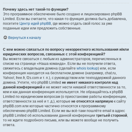
Почему здесь нет такой-то функции?
Это программное обеспечение было создано и лицензировано phpBB
Limited. Если вы считаете, что какая-то функция должна быть добавлена,
посетите
Центр идей phpBB
, где можно отдать свой голос за уже
поданные идеи или предложить собственные.
Вернуться к началу
С кем можно связаться по вопросу некорректного использования и/или
юридических вопросов, связанных с этой конференцией?
Вы можете связаться с любым из администраторов, перечисленных в
списке на странице «Наша команда». Если вы не получили ответа,
свяжитесь с владельцем домена (сделайте
whois lookup
) или, если
конференция находится на бесплатном домене (например, chat.ru,
Yahoo!, free.fr, f2s.com и т. п.), с руководством или техподдержкой данного
домена. Учтите, что phpBB Limited
не имеет никакого контроля над
данной конференцией
и не может нести никакой ответственности за то,
кем и как данная конференция используется. Не обращайтесь к phpBB
Limited по юридическим вопросам (о приостановке работы конференции,
ответственности за неё и т. д.), которые
не относятся напрямую
к сайту
phpBB.com или которые частично относятся к программному
обеспечению phpBB Limited. Если же вы всё-таки пошлёте email в адрес
phpBB Limited об использовании данной конференции
третьей стороной
,
то не ждите подробного письма, или вы можете вообще не получить
ответа.