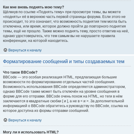
Как мне вновь поднять мою тему?
Щёлкнув по ссылке «Поднять тему» при просмотре темы, вы можете
«поднять» её в верхнюю часть первой страницы форума. Если этого не
происходит, то это означает, что возможность поднятия тем могла быть
отключена, или время, которое должно пройти до повторного поднятия
темы, ещё не прошло. Также можно поднять тему, просто ответив на неё,
однако удостоверьтесь, что тем самым вы не нарушаете правила
конференции, на которой находитесь.
Вернуться к началу
Форматирование сообщений и типы создаваемых тем
Что такое BBCode?
BBCode — это особая реализация HTML, предлагающая большие
возможности по форматированию отдельных частей сообщения.
Возможность использования BBCode определяется администратором,
однако BBCode также может быть отключён на уровне сообщения в
форме для его отправки. BBCode очень похож на HTML, но теги в нём
заключаются в квадратные скобки [ и ], а не в < и >. За дополнительной
информацией о BBCode обратитесь к руководству по BBCode, ссылка на
которое доступна из формы отправки сообщений.
Вернуться к началу
Могу ли я использовать HTML?