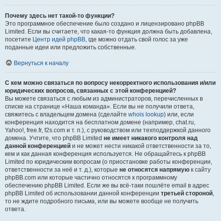
Почему здесь нет такой-то функции?
Это программное обеспечение было создано и лицензировано phpBB
Limited. Если вы считаете, что какая-то функция должна быть добавлена,
посетите
Центр идей phpBB
, где можно отдать свой голос за уже
поданные идеи или предложить собственные.
Вернуться к началу
С кем можно связаться по вопросу некорректного использования и/или
юридических вопросов, связанных с этой конференцией?
Вы можете связаться с любым из администраторов, перечисленных в
списке на странице «Наша команда». Если вы не получили ответа,
свяжитесь с владельцем домена (сделайте
whois lookup
) или, если
конференция находится на бесплатном домене (например, chat.ru,
Yahoo!, free.fr, f2s.com и т. п.), с руководством или техподдержкой данного
домена. Учтите, что phpBB Limited
не имеет никакого контроля над
данной конференцией
и не может нести никакой ответственности за то,
кем и как данная конференция используется. Не обращайтесь к phpBB
Limited по юридическим вопросам (о приостановке работы конференции,
ответственности за неё и т. д.), которые
не относятся напрямую
к сайту
phpBB.com или которые частично относятся к программному
обеспечению phpBB Limited. Если же вы всё-таки пошлёте email в адрес
phpBB Limited об использовании данной конференции
третьей стороной
,
то не ждите подробного письма, или вы можете вообще не получить
ответа.