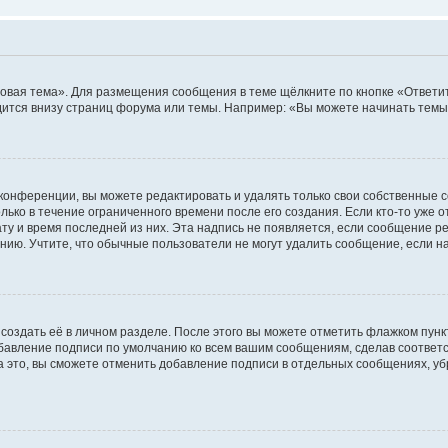
овая тема». Для размещения сообщения в теме щёлкните по кнопке «Ответит
ится внизу страниц форума или темы. Например: «Вы можете начинать темы»
конференции, вы можете редактировать и удалять только свои собственные 
ько в течение ограниченного времени после его создания. Если кто-то уже 
дату и время последней из них. Эта надпись не появляется, если сообщение 
ию. Учтите, что обычные пользователи не могут удалить сообщение, если на 
создать её в личном разделе. После этого вы можете отметить флажком пун
обавление подписи по умолчанию ко всем вашим сообщениям, сделав соотве
а это, вы сможете отменить добавление подписи в отдельных сообщениях, у