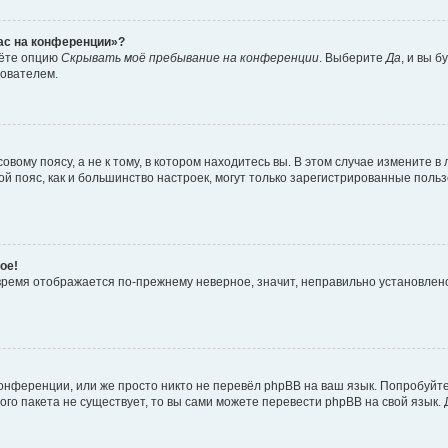
час на конференции»?
дёте опцию
Скрывать моё пребывание на конференции
. Выберите
Да
, и вы 
зователем.
вому поясу, а не к тому, в котором находитесь вы. В этом случае измените в 
овой пояс, как и большинство настроек, могут только зарегистрированные пол
ое!
о время отображается по-прежнему неверное, значит, неправильно установле
онференции, или же просто никто не перевёл phpBB на ваш язык. Попробуйт
вого пакета не существует, то вы сами можете перевести phpBB на свой язы