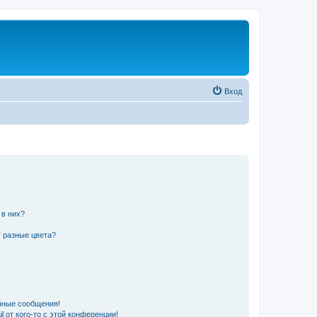
Вход
 в них?
 разные цвета?
чные сообщения!
 от кого-то с этой конференции!