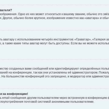
ователя?
зображения. Одно из них может относиться к вашему званию, обычно это звёзд
. Другое, обычно более крупное, изображение известно как «аватара» и обы
ь аватару с использованием четырёх инструментов: «Граватар», «Галерея а
, а также какие типы аватар могут быть доступны. Если вы не можете испол
чество созданных вами сообщений или идентифицируют определённых польз
аний на конференции, так как они установлены её администратором. Пожал
е. На большинстве конференций это запрещено, и модератор или администра
ти на конференцию!
ь email-сообщения другим пользователям через встроенную в конференцию ф
ь злоупотребления почтовой системой анонимными пользователями.