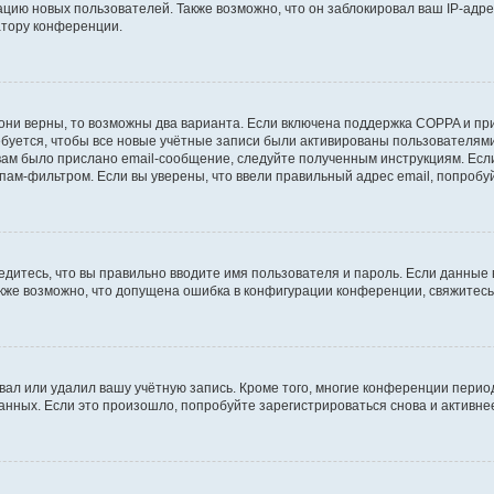
ию новых пользователей. Также возможно, что он заблокировал ваш IP-адре
атору конференции.
они верны, то возможны два варианта. Если включена поддержка COPPA и при 
уется, чтобы все новые учётные записи были активированы пользователями
ам было прислано email-сообщение, следуйте полученным инструкциям. Если
пам-фильтром. Если вы уверены, что ввели правильный адрес email, попробу
едитесь, что вы правильно вводите имя пользователя и пароль. Если данные
Также возможно, что допущена ошибка в конфигурации конференции, свяжитес
вал или удалил вашу учётную запись. Кроме того, многие конференции перио
ных. Если это произошло, попробуйте зарегистрироваться снова и активнее 