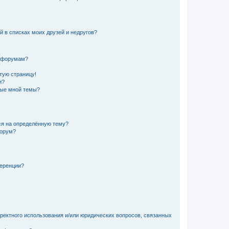
й в списках моих друзей и недругов?
и форумам?
стую страницу!
и?
ные мной темы?
ься на определённую тему?
форум?
ференции?
рректного использования и/или юридических вопросов, связанных