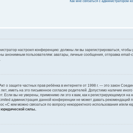
Как мне связаться с администратором 
дминистратор настроил конференцию: должны ли вы зарегистрироваться, чтобы
 анонимным пользователям: аватары, личные сообщения, отправка email-сооб
.
 или Акт о защите частных прав ребёнка в интернете от 1998 г. — это закон Со
т, иметь на это письменное согласие родителей. Допустимо наличие иного
 Если вы не уверены, применимо ли это к вам, как к регистрирующемуся на 
Limited администрация данной конференции не может давать рекомендаций 
ос «С кем можно связаться по вопросу некорректного использования и/или ю
т юридической силы.
.