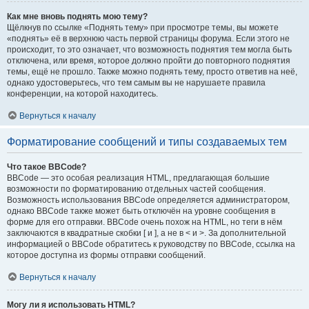
Как мне вновь поднять мою тему?
Щёлкнув по ссылке «Поднять тему» при просмотре темы, вы можете
«поднять» её в верхнюю часть первой страницы форума. Если этого не
происходит, то это означает, что возможность поднятия тем могла быть
отключена, или время, которое должно пройти до повторного поднятия
темы, ещё не прошло. Также можно поднять тему, просто ответив на неё,
однако удостоверьтесь, что тем самым вы не нарушаете правила
конференции, на которой находитесь.
Вернуться к началу
Форматирование сообщений и типы создаваемых тем
Что такое BBCode?
BBCode — это особая реализация HTML, предлагающая большие
возможности по форматированию отдельных частей сообщения.
Возможность использования BBCode определяется администратором,
однако BBCode также может быть отключён на уровне сообщения в
форме для его отправки. BBCode очень похож на HTML, но теги в нём
заключаются в квадратные скобки [ и ], а не в < и >. За дополнительной
информацией о BBCode обратитесь к руководству по BBCode, ссылка на
которое доступна из формы отправки сообщений.
Вернуться к началу
Могу ли я использовать HTML?