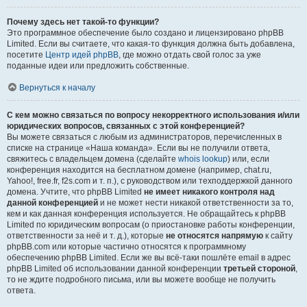
Почему здесь нет такой-то функции?
Это программное обеспечение было создано и лицензировано phpBB
Limited. Если вы считаете, что какая-то функция должна быть добавлена,
посетите
Центр идей phpBB
, где можно отдать свой голос за уже
поданные идеи или предложить собственные.
Вернуться к началу
С кем можно связаться по вопросу некорректного использования и/или
юридических вопросов, связанных с этой конференцией?
Вы можете связаться с любым из администраторов, перечисленных в
списке на странице «Наша команда». Если вы не получили ответа,
свяжитесь с владельцем домена (сделайте
whois lookup
) или, если
конференция находится на бесплатном домене (например, chat.ru,
Yahoo!, free.fr, f2s.com и т. п.), с руководством или техподдержкой данного
домена. Учтите, что phpBB Limited
не имеет никакого контроля над
данной конференцией
и не может нести никакой ответственности за то,
кем и как данная конференция используется. Не обращайтесь к phpBB
Limited по юридическим вопросам (о приостановке работы конференции,
ответственности за неё и т. д.), которые
не относятся напрямую
к сайту
phpBB.com или которые частично относятся к программному
обеспечению phpBB Limited. Если же вы всё-таки пошлёте email в адрес
phpBB Limited об использовании данной конференции
третьей стороной
,
то не ждите подробного письма, или вы можете вообще не получить
ответа.