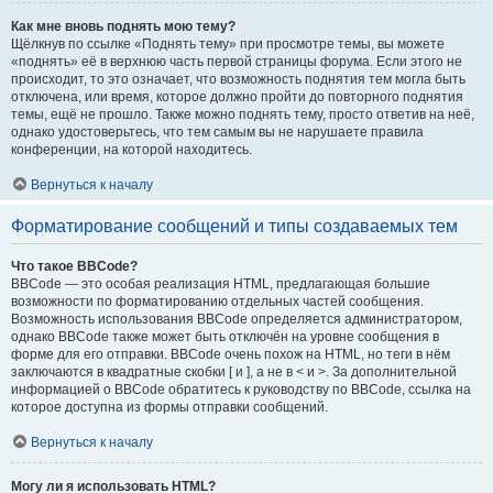
Как мне вновь поднять мою тему?
Щёлкнув по ссылке «Поднять тему» при просмотре темы, вы можете
«поднять» её в верхнюю часть первой страницы форума. Если этого не
происходит, то это означает, что возможность поднятия тем могла быть
отключена, или время, которое должно пройти до повторного поднятия
темы, ещё не прошло. Также можно поднять тему, просто ответив на неё,
однако удостоверьтесь, что тем самым вы не нарушаете правила
конференции, на которой находитесь.
Вернуться к началу
Форматирование сообщений и типы создаваемых тем
Что такое BBCode?
BBCode — это особая реализация HTML, предлагающая большие
возможности по форматированию отдельных частей сообщения.
Возможность использования BBCode определяется администратором,
однако BBCode также может быть отключён на уровне сообщения в
форме для его отправки. BBCode очень похож на HTML, но теги в нём
заключаются в квадратные скобки [ и ], а не в < и >. За дополнительной
информацией о BBCode обратитесь к руководству по BBCode, ссылка на
которое доступна из формы отправки сообщений.
Вернуться к началу
Могу ли я использовать HTML?