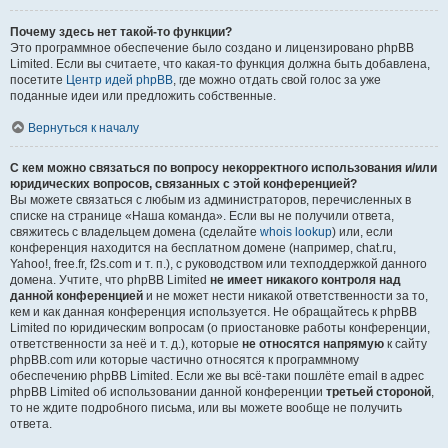
Почему здесь нет такой-то функции?
Это программное обеспечение было создано и лицензировано phpBB
Limited. Если вы считаете, что какая-то функция должна быть добавлена,
посетите
Центр идей phpBB
, где можно отдать свой голос за уже
поданные идеи или предложить собственные.
Вернуться к началу
С кем можно связаться по вопросу некорректного использования и/или
юридических вопросов, связанных с этой конференцией?
Вы можете связаться с любым из администраторов, перечисленных в
списке на странице «Наша команда». Если вы не получили ответа,
свяжитесь с владельцем домена (сделайте
whois lookup
) или, если
конференция находится на бесплатном домене (например, chat.ru,
Yahoo!, free.fr, f2s.com и т. п.), с руководством или техподдержкой данного
домена. Учтите, что phpBB Limited
не имеет никакого контроля над
данной конференцией
и не может нести никакой ответственности за то,
кем и как данная конференция используется. Не обращайтесь к phpBB
Limited по юридическим вопросам (о приостановке работы конференции,
ответственности за неё и т. д.), которые
не относятся напрямую
к сайту
phpBB.com или которые частично относятся к программному
обеспечению phpBB Limited. Если же вы всё-таки пошлёте email в адрес
phpBB Limited об использовании данной конференции
третьей стороной
,
то не ждите подробного письма, или вы можете вообще не получить
ответа.