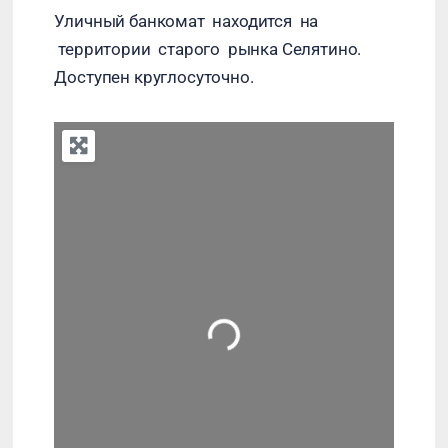
Уличный банкомат находится на
территории старого рынка Селятино.
Доступен круглосуточно.
+
−
Press Enter key to search
Загрузка…