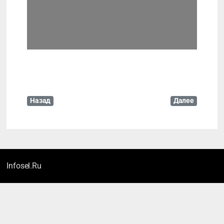
Leaflet
| Map data ©
OpenStreetMap
contributors
Назад
Далее
Infosel.Ru